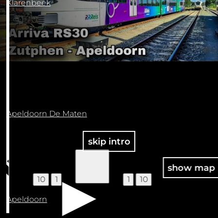
Klarenbeek
Apeldoorn De Maten
skip intro
100
show map
10
1
1
10
Apeldoorn