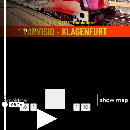
Thörl-Maglern
100
show map
Arnoldstein
10
1
1
10